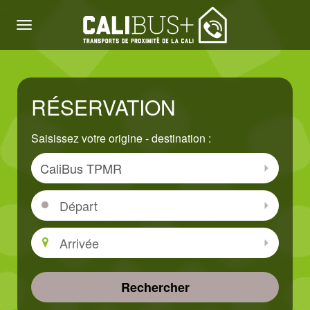
Menu
RÉSERVATION
Saisissez votre origine - destination :
Zone
Sélectio
Départ
Sélectio
Arrivée
Sélectio
Rechercher