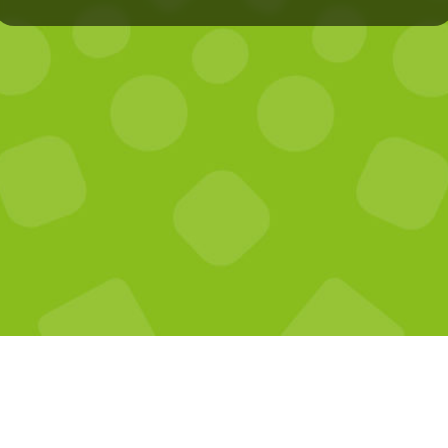
s réservations
Mon compte
uvelle réservation
Mes données personnelles
s réservations