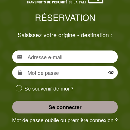
RÉSERVATION
Saisissez votre origine - destination :
Adresse
Pour
e-
vous
mail
connecter,
Mot
renseigner
de
Montrer
votre
passe
Se souvenir de moi ?
adresse
e-
mail
Se connecter
Mot de passe oublié ou première connexion ?