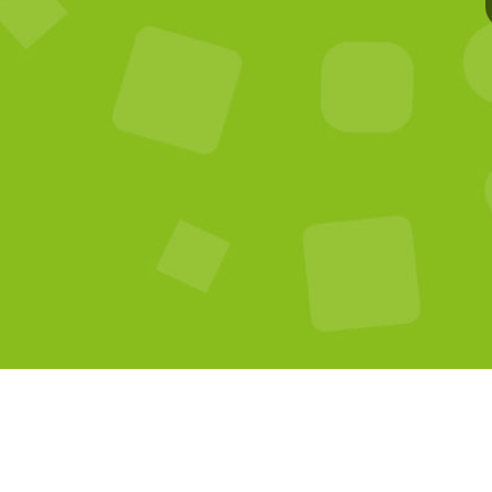
Me
No
Me