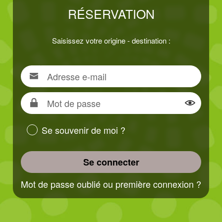
RÉSERVATION
Saisissez votre origine - destination :
Adresse
Pour
e-
vous
mail
connecter,
Mot
renseigner
de
Montrer
votre
passe
Se souvenir de moi ?
adresse
e-
mail
Se connecter
Mot de passe oublié ou première connexion ?